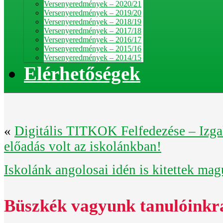
Versenyeredmények – 2020/21
Versenyeredmények – 2019/20
Versenyeredmények – 2018/19
Versenyeredmények – 2017/18
Versenyeredmények – 2016/17
Versenyeredmények – 2015/16
Versenyeredmények – 2014/15
Elérhetőségek
«
Digitális TITKOK Felfedezése – Izga
előadás volt az iskolánkban!
Iskolánk angolosai idén is kitettek mag
Büszkék vagyunk tanulóinkr