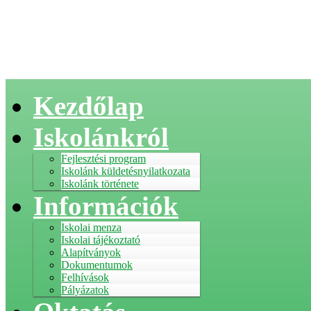
Kezdőlap
Iskolánkról
Fejlesztési program
Iskolánk küldetésnyilatkozata
Iskolánk története
Információk
Iskolai menza
Iskolai tájékoztató
Alapítványok
Dokumentumok
Felhívások
Pályázatok