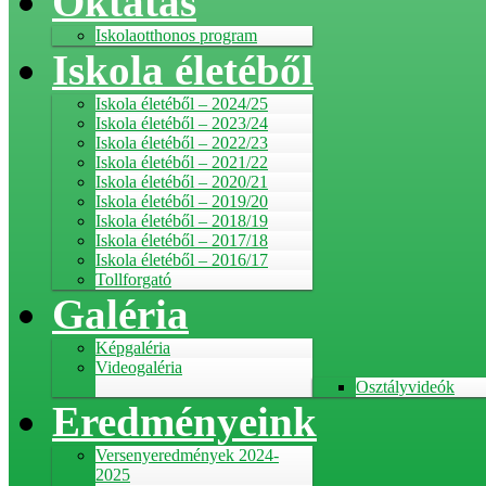
Oktatás
Iskolaotthonos program
Iskola életéből
Iskola életéből – 2024/25
Iskola életéből – 2023/24
Iskola életéből – 2022/23
Iskola életéből – 2021/22
Iskola életéből – 2020/21
Iskola életéből – 2019/20
Iskola életéből – 2018/19
Iskola életéből – 2017/18
Iskola életéből – 2016/17
Tollforgató
Galéria
Képgaléria
Videogaléria
Osztályvideók
Eredményeink
Versenyeredmények 2024-
2025