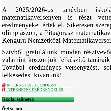
A 2025/2026-os tanévben iskol
matematikaversenyen is részt vet
eredményeket értek el. Sikeresen szere
olimpiászon, a Pitagorasz matematikav
Kenguru Nemzetközi Matematikaverse
Szívből gratulálunk minden résztvevő
valamint köszönjük felkészítő tanáraik
További eredményes versenyzést, sok
lelkesedést kívánunk!
INTERNETES ELLENŐRZŐ
INTERNETES EBÉDRENDELÉS
Iskolai szünetek
Őszi szünet: