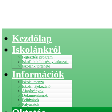
Kezdőlap
Iskolánkról
Fejlesztési program
Iskolánk küldetésnyilatkozata
Iskolánk története
Információk
Iskolai menza
Iskolai tájékoztató
Alapítványok
Dokumentumok
Felhívások
Pályázatok