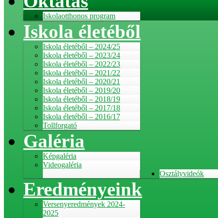
Oktatás
Iskolaotthonos program
Iskola életéből
Iskola életéből – 2024/25
Iskola életéből – 2023/24
Iskola életéből – 2022/23
Iskola életéből – 2021/22
Iskola életéből – 2020/21
Iskola életéből – 2019/20
Iskola életéből – 2018/19
Iskola életéből – 2017/18
Iskola életéből – 2016/17
Tollforgató
Galéria
Képgaléria
Videogaléria
Osztályvideók
Eredményeink
Versenyeredmények 2024-
2025