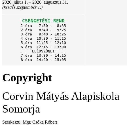
2026. július 1. – 2026. augusztus 31.
(kezdés szeptember 1.)
CSENGETÉSI REND
1.óra   7:50 -  8:35

2.óra   8:40 -  9:25

3.óra   9:40 - 10:25

4.óra  10:30 - 11:15

5.óra  11:25 - 12:10

6.óra  12:15 - 13:00

EBÉDSZÜNET

7.óra  13:30 - 14:15

8.óra  14:20 - 15:05
Copyright
Corvin Mátyás Alapiskola
Somorja
Szerkeszti: Mgr. Csóka Róbert