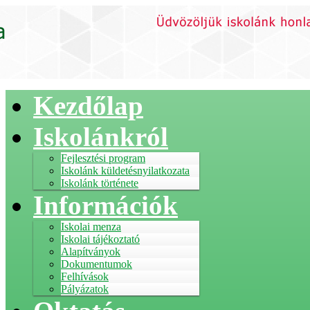
Kezdőlap
Iskolánkról
Fejlesztési program
Iskolánk küldetésnyilatkozata
Iskolánk története
Információk
Iskolai menza
Iskolai tájékoztató
Alapítványok
Dokumentumok
Felhívások
Pályázatok