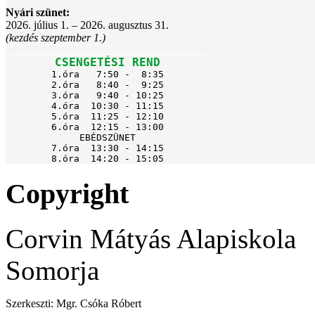
Nyári szünet:
2026. július 1. – 2026. augusztus 31.
(kezdés szeptember 1.)
CSENGETÉSI REND
1.óra   7:50 -  8:35

2.óra   8:40 -  9:25

3.óra   9:40 - 10:25

4.óra  10:30 - 11:15

5.óra  11:25 - 12:10

6.óra  12:15 - 13:00

EBÉDSZÜNET

7.óra  13:30 - 14:15

8.óra  14:20 - 15:05
Copyright
Corvin Mátyás Alapiskola
Somorja
Szerkeszti: Mgr. Csóka Róbert