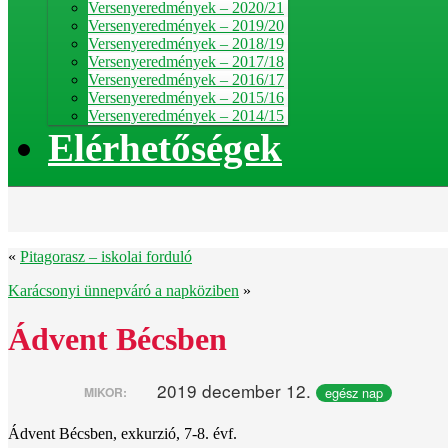
Versenyeredmények – 2020/21
Versenyeredmények – 2019/20
Versenyeredmények – 2018/19
Versenyeredmények – 2017/18
Versenyeredmények – 2016/17
Versenyeredmények – 2015/16
Versenyeredmények – 2014/15
Elérhetőségek
«
Pitagorasz – iskolai forduló
Karácsonyi ünnepváró a napköziben
»
Ádvent Bécsben
2019 december 12.
egész nap
MIKOR:
Ádvent Bécsben, exkurzió, 7-8. évf.