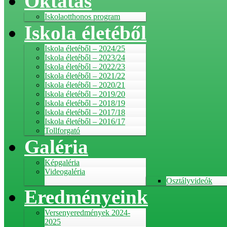
Oktatás
Iskolaotthonos program
Iskola életéből
Iskola életéből – 2024/25
Iskola életéből – 2023/24
Iskola életéből – 2022/23
Iskola életéből – 2021/22
Iskola életéből – 2020/21
Iskola életéből – 2019/20
Iskola életéből – 2018/19
Iskola életéből – 2017/18
Iskola életéből – 2016/17
Tollforgató
Galéria
Képgaléria
Videogaléria
Osztályvideók
Eredményeink
Versenyeredmények 2024-
2025