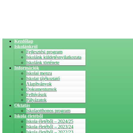
Kezdőlap
Iskolánkról
Fejlesztési program
Iskolánk küldetésnyilatkozata
Iskolánk története
Információk
Iskolai menza
Iskolai tájékoztató
Alapítványok
Dokumentumok
Felhívások
Pályázatok
Oktatás
Iskolaotthonos program
Iskola életéből
Iskola életéből – 2024/25
Iskola életéből – 2023/24
Iskola életéből – 2022/23