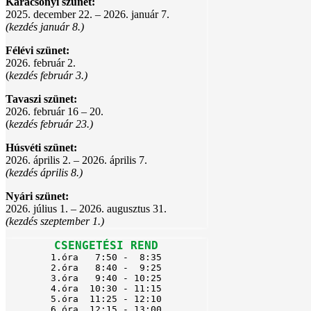
Karácsonyi szünet:
2025. december 22. – 2026. január 7.
(kezdés január 8.)
Félévi szünet:
2026. február 2.
(
kezdés február 3.)
Tavaszi szünet:
2026. február 16 – 20.
(
kezdés február 23.)
Húsvéti szünet:
2026. április 2. – 2026. április 7.
(kezdés április 8.)
Nyári szünet:
2026. július 1. – 2026. augusztus 31.
(kezdés szeptember 1.)
CSENGETÉSI REND
1.óra   7:50 -  8:35

2.óra   8:40 -  9:25

3.óra   9:40 - 10:25

4.óra  10:30 - 11:15

5.óra  11:25 - 12:10

6.óra  12:15 - 13:00
