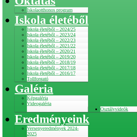
Oktatás
Iskolaotthonos program
Iskola életéből
Iskola életéből – 2024/25
Iskola életéből – 2023/24
Iskola életéből – 2022/23
Iskola életéből – 2021/22
Iskola életéből – 2020/21
Iskola életéből – 2019/20
Iskola életéből – 2018/19
Iskola életéből – 2017/18
Iskola életéből – 2016/17
Tollforgató
Galéria
Képgaléria
Videogaléria
Osztályvideók
Eredményeink
Versenyeredmények 2024-
2025