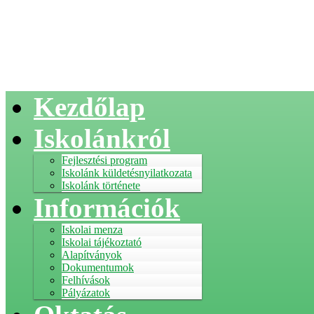
Kezdőlap
Iskolánkról
Fejlesztési program
Iskolánk küldetésnyilatkozata
Iskolánk története
Információk
Iskolai menza
Iskolai tájékoztató
Alapítványok
Dokumentumok
Felhívások
Pályázatok