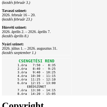
(
kezdés február 3.)
Tavaszi szünet:
2026. február 16 – 20.
(
kezdés február 23.)
Húsvéti szünet:
2026. április 2. – 2026. április 7.
(kezdés április 8.)
Nyári szünet:
2026. július 1. – 2026. augusztus 31.
(kezdés szeptember 1.)
CSENGETÉSI REND
1.óra   7:50 -  8:35

2.óra   8:40 -  9:25

3.óra   9:40 - 10:25

4.óra  10:30 - 11:15

5.óra  11:25 - 12:10

6.óra  12:15 - 13:00

EBÉDSZÜNET

7.óra  13:30 - 14:15

8.óra  14:20 - 15:05
Copyright