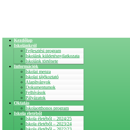
Kezdőlap
Iskolánkról
Fejlesztési program
Iskolánk küldetésnyilatkozata
Iskolánk története
Információk
Iskolai menza
Iskolai tájékoztató
Alapítványok
Dokumentumok
Felhívások
Pályázatok
Oktatás
Iskolaotthonos program
Iskola életéből
Iskola életéből – 2024/25
Iskola életéből – 2023/24
Iskola életéből – 2022/23