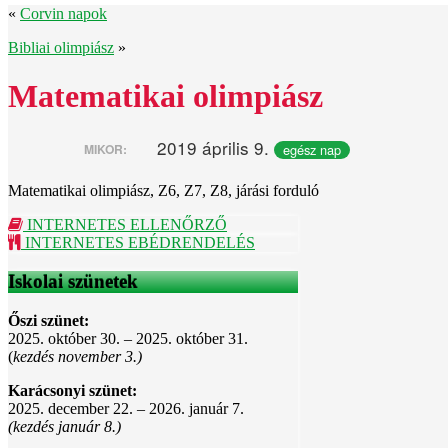
«
Corvin napok
Bibliai olimpiász
»
Matematikai olimpiász
2019 április 9.
egész nap
MIKOR:
Matematikai olimpiász, Z6, Z7, Z8, járási forduló
INTERNETES ELLENŐRZŐ
INTERNETES EBÉDRENDELÉS
Iskolai szünetek
Őszi szünet:
2025. október 30. – 2025. október 31.
(
kezdés november 3.)
Karácsonyi szünet:
2025. december 22. – 2026. január 7.
(kezdés január 8.)