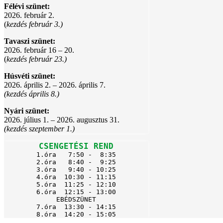
Félévi szünet:
2026. február 2.
(
kezdés február 3.)
Tavaszi szünet:
2026. február 16 – 20.
(
kezdés február 23.)
Húsvéti szünet:
2026. április 2. – 2026. április 7.
(kezdés április 8.)
Nyári szünet:
2026. július 1. – 2026. augusztus 31.
(kezdés szeptember 1.)
CSENGETÉSI REND
1.óra   7:50 -  8:35

2.óra   8:40 -  9:25

3.óra   9:40 - 10:25

4.óra  10:30 - 11:15

5.óra  11:25 - 12:10

6.óra  12:15 - 13:00

EBÉDSZÜNET

7.óra  13:30 - 14:15

8.óra  14:20 - 15:05