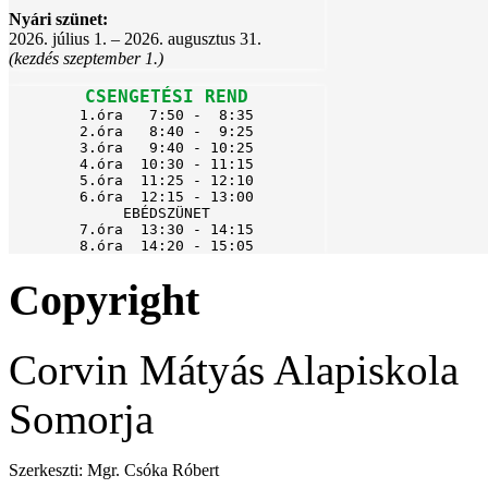
Nyári szünet:
2026. július 1. – 2026. augusztus 31.
(kezdés szeptember 1.)
CSENGETÉSI REND
1.óra   7:50 -  8:35

2.óra   8:40 -  9:25

3.óra   9:40 - 10:25

4.óra  10:30 - 11:15

5.óra  11:25 - 12:10

6.óra  12:15 - 13:00

EBÉDSZÜNET

7.óra  13:30 - 14:15

8.óra  14:20 - 15:05
Copyright
Corvin Mátyás Alapiskola
Somorja
Szerkeszti: Mgr. Csóka Róbert