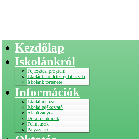
Kezdőlap
Iskolánkról
Fejlesztési program
Iskolánk küldetésnyilatkozata
Iskolánk története
Információk
Iskolai menza
Iskolai tájékoztató
Alapítványok
Dokumentumok
Felhívások
Pályázatok