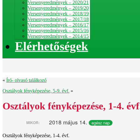
Versenyeredmények – 2020/21
Versenyeredmények – 2019/20
Versenyeredmények – 2018/19
Versenyeredmények – 2017/18
Versenyeredmények – 2016/17
Versenyeredmények – 2015/16
Versenyeredmények – 2014/15
Elérhetőségek
«
Író- olvasó találkozó
Osztályok fényképezése, 5-9. évf.
»
Osztályok fényképezése, 1-4. évf
2018 május 14.
egész nap
MIKOR:
Osztályok fényképezése, 1-4. évf.