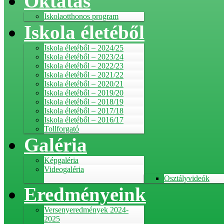
Oktatás
Iskolaotthonos program
Iskola életéből
Iskola életéből – 2024/25
Iskola életéből – 2023/24
Iskola életéből – 2022/23
Iskola életéből – 2021/22
Iskola életéből – 2020/21
Iskola életéből – 2019/20
Iskola életéből – 2018/19
Iskola életéből – 2017/18
Iskola életéből – 2016/17
Tollforgató
Galéria
Képgaléria
Videogaléria
Osztályvideók
Eredményeink
Versenyeredmények 2024-
2025