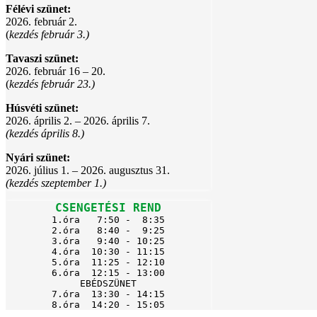
Félévi szünet:
2026. február 2.
(
kezdés február 3.)
Tavaszi szünet:
2026. február 16 – 20.
(
kezdés február 23.)
Húsvéti szünet:
2026. április 2. – 2026. április 7.
(kezdés április 8.)
Nyári szünet:
2026. július 1. – 2026. augusztus 31.
(kezdés szeptember 1.)
CSENGETÉSI REND
1.óra   7:50 -  8:35

2.óra   8:40 -  9:25

3.óra   9:40 - 10:25

4.óra  10:30 - 11:15

5.óra  11:25 - 12:10

6.óra  12:15 - 13:00

EBÉDSZÜNET

7.óra  13:30 - 14:15

8.óra  14:20 - 15:05