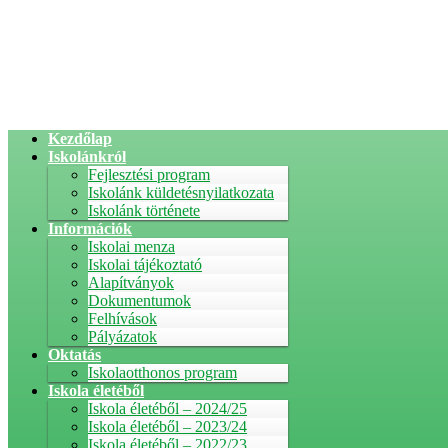
Kezdőlap
Iskolánkról
Fejlesztési program
Iskolánk küldetésnyilatkozata
Iskolánk története
Információk
Iskolai menza
Iskolai tájékoztató
Alapítványok
Dokumentumok
Felhívások
Pályázatok
Oktatás
Iskolaotthonos program
Iskola életéből
Iskola életéből – 2024/25
Iskola életéből – 2023/24
Iskola életéből – 2022/23