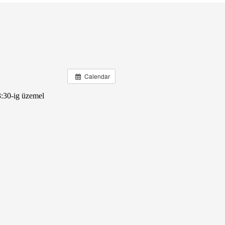
Calendar
3:30-ig üzemel