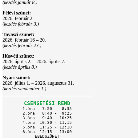
(kezdés január 8.)
Félévi szünet:
2026. február 2.
(
kezdés február 3.)
Tavaszi szünet:
2026. február 16 – 20.
(
kezdés február 23.)
Húsvéti szünet:
2026. április 2. – 2026. április 7.
(kezdés április 8.)
Nyári szünet:
2026. július 1. – 2026. augusztus 31.
(kezdés szeptember 1.)
CSENGETÉSI REND
1.óra   7:50 -  8:35

2.óra   8:40 -  9:25

3.óra   9:40 - 10:25

4.óra  10:30 - 11:15

5.óra  11:25 - 12:10

6.óra  12:15 - 13:00

EBÉDSZÜNET
