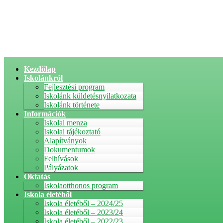
Kezdőlap
Iskolánkról
Fejlesztési program
Iskolánk küldetésnyilatkozata
Iskolánk története
Információk
Iskolai menza
Iskolai tájékoztató
Alapítványok
Dokumentumok
Felhívások
Pályázatok
Oktatás
Iskolaotthonos program
Iskola életéből
Iskola életéből – 2024/25
Iskola életéből – 2023/24
Iskola életéből – 2022/23