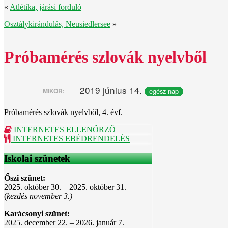
«
Atlétika, járási forduló
Osztálykirándulás, Neusiedlersee
»
Próbamérés szlovák nyelvből
2019 június 14.
egész nap
MIKOR:
Próbamérés szlovák nyelvből, 4. évf.
INTERNETES ELLENŐRZŐ
INTERNETES EBÉDRENDELÉS
Iskolai szünetek
Őszi szünet:
2025. október 30. – 2025. október 31.
(
kezdés november 3.)
Karácsonyi szünet:
2025. december 22. – 2026. január 7.