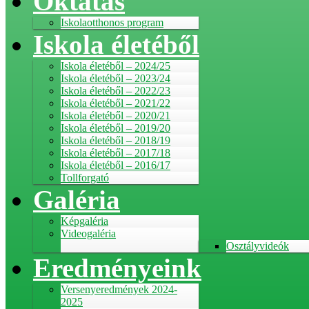
Oktatás
Iskolaotthonos program
Iskola életéből
Iskola életéből – 2024/25
Iskola életéből – 2023/24
Iskola életéből – 2022/23
Iskola életéből – 2021/22
Iskola életéből – 2020/21
Iskola életéből – 2019/20
Iskola életéből – 2018/19
Iskola életéből – 2017/18
Iskola életéből – 2016/17
Tollforgató
Galéria
Képgaléria
Videogaléria
Osztályvideók
Eredményeink
Versenyeredmények 2024-
2025