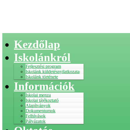
Kezdőlap
Iskolánkról
Fejlesztési program
Iskolánk küldetésnyilatkozata
Iskolánk története
Információk
Iskolai menza
Iskolai tájékoztató
Alapítványok
Dokumentumok
Felhívások
Pályázatok