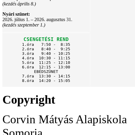
(kezdés április 8.)
Nyári szünet:
2026. július 1. – 2026. augusztus 31.
(kezdés szeptember 1.)
CSENGETÉSI REND
1.óra   7:50 -  8:35

2.óra   8:40 -  9:25

3.óra   9:40 - 10:25

4.óra  10:30 - 11:15

5.óra  11:25 - 12:10

6.óra  12:15 - 13:00

EBÉDSZÜNET

7.óra  13:30 - 14:15

8.óra  14:20 - 15:05
Copyright
Corvin Mátyás Alapiskola
Somorja