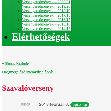
Versenyeredmények – 2020/21
Versenyeredmények – 2019/20
Versenyeredmények – 2018/19
Versenyeredmények – 2017/18
Versenyeredmények – 2016/17
Versenyeredmények – 2015/16
Versenyeredmények – 2014/15
Elérhetőségek
«
Sítúra, Krahule
Drogmegelőző interaktív előadás
»
Szavalóverseny
2018 február 6.
egész nap
MIKOR: