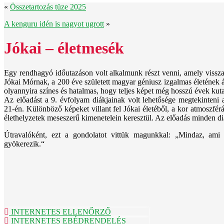
«
Összetartozás tüze 2025
A kenguru idén is nagyot ugrott
»
Jókai – életmesék
Egy rendhagyó időutazáson volt alkalmunk részt venni, amely vissza
Jókai Mórnak, a 200 éve született magyar géniusz izgalmas életének ál
olyannyira színes és hatalmas, hogy teljes képet még hosszú évek kuta
Az előadást a 9. évfolyam diákjainak volt lehetősége megtekinteni
21-én. Különböző képeket villant fel Jókai életéből, a kor atmoszfér
élethelyzetek meseszerű kimenetelein keresztül. Az előadás minden diá
Útravalóként, ezt a gondolatot vittük magunkkal: „Mindaz, ami
gyökerezik.“
INTERNETES ELLENŐRZŐ
INTERNETES EBÉDRENDELÉS