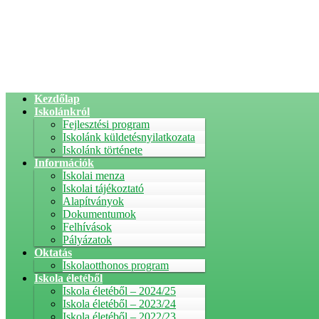
Kezdőlap
Iskolánkról
Fejlesztési program
Iskolánk küldetésnyilatkozata
Iskolánk története
Információk
Iskolai menza
Iskolai tájékoztató
Alapítványok
Dokumentumok
Felhívások
Pályázatok
Oktatás
Iskolaotthonos program
Iskola életéből
Iskola életéből – 2024/25
Iskola életéből – 2023/24
Iskola életéből – 2022/23