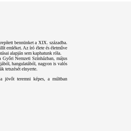
repített bennünket a XIX. századba.
lít emléket. Az író élete és életműve
tásai alapján sem kaphatunk róla.
 a Győri Nemzeti Színházban, május
ájából, hangulatából, nagyon is valós
k tetszését elnyerte.
 a jövőt teremni képes, a múltban