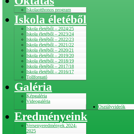
Oktatás
Iskolaotthonos program
Iskola életéből
Iskola életéből – 2024/25
Iskola életéből – 2023/24
Iskola életéből – 2022/23
Iskola életéből – 2021/22
Iskola életéből – 2020/21
Iskola életéből – 2019/20
Iskola életéből – 2018/19
Iskola életéből – 2017/18
Iskola életéből – 2016/17
Tollforgató
Galéria
Képgaléria
Videogaléria
Osztályvideók
Eredményeink
Versenyeredmények 2024-
2025