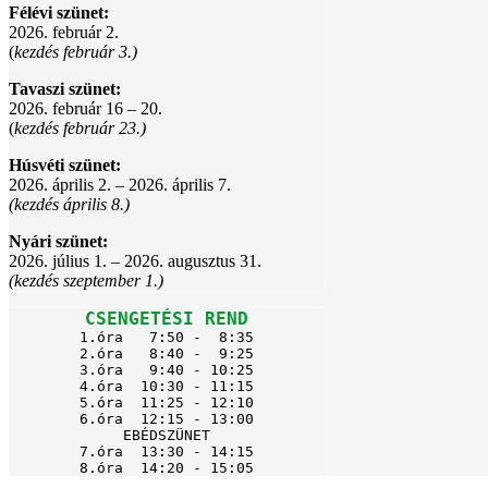
Félévi szünet:
2026. február 2.
(
kezdés február 3.)
Tavaszi szünet:
2026. február 16 – 20.
(
kezdés február 23.)
Húsvéti szünet:
2026. április 2. – 2026. április 7.
(kezdés április 8.)
Nyári szünet:
2026. július 1. – 2026. augusztus 31.
(kezdés szeptember 1.)
CSENGETÉSI REND
1.óra   7:50 -  8:35

2.óra   8:40 -  9:25

3.óra   9:40 - 10:25

4.óra  10:30 - 11:15

5.óra  11:25 - 12:10

6.óra  12:15 - 13:00

EBÉDSZÜNET

7.óra  13:30 - 14:15

8.óra  14:20 - 15:05