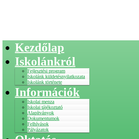
Kezdőlap
Iskolánkról
Fejlesztési program
Iskolánk küldetésnyilatkozata
Iskolánk története
Információk
Iskolai menza
Iskolai tájékoztató
Alapítványok
Dokumentumok
Felhívások
Pályázatok