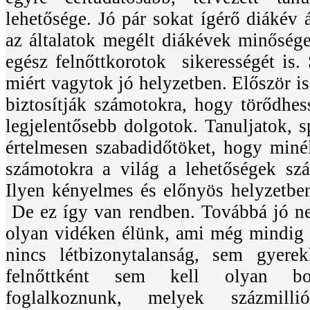
lehetősége. Jó pár sokat ígérő diákév á
az általatok
megélt diákévek minősége
egész felnőttkorotok sikerességét is. 
miért vagytok jó helyzetben. Először is 
biztosítják számotokra, hogy törődhess
legjelentősebb dolgotok. Tanuljatok, sp
értelmesen szabadidőtöket, hogy miné
számotokra a világ a lehetőségek szá
Ilyen kényelmes és előnyös helyzetben
De ez így van rendben. Továbbá jó ne
olyan vidéken élünk, ami még mindig 
nincs létbizonytalanság, sem gyere
felnőttként sem kell olyan bor
foglalkoznunk, melyek százmilli