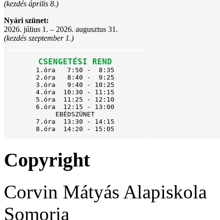
(kezdés április 8.)
Nyári szünet:
2026. július 1. – 2026. augusztus 31.
(kezdés szeptember 1.)
CSENGETÉSI REND
1.óra   7:50 -  8:35

2.óra   8:40 -  9:25

3.óra   9:40 - 10:25

4.óra  10:30 - 11:15

5.óra  11:25 - 12:10

6.óra  12:15 - 13:00

EBÉDSZÜNET

7.óra  13:30 - 14:15

8.óra  14:20 - 15:05
Copyright
Corvin Mátyás Alapiskola
Somorja