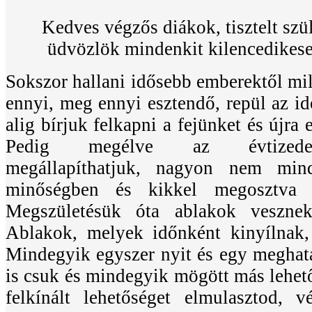
Kedves végzős diákok, tisztelt szü
üdvözlök mindenkit kilencedikese
Sokszor hallani idősebb emberektől mil
ennyi, meg ennyi esztendő, repül az id
alig bírjuk felkapni a fejünket és újra 
Pedig megélve az évtizedek
megállapíthatjuk, nagyon nem min
minőségben és kikkel megosztva j
Megszületésük óta ablakok veszne
Ablakok, melyek időnként kinyílnak
Mindegyik egyszer nyit és egy meghatá
is csuk és mindegyik mögött más lehet
felkínált lehetőséget elmulasztod, 