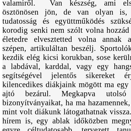
valamiről. Van készség, ami elsa
ösztönösen jön, de van olyan is,
tudatosság és együttműködés szük
korodig senki nem szólt volna hozzád
életedre elvesztetted volna annak 
szépen, artikuláltan beszélj. Sportol
kezdik elég kicsi korukban, sose kerü
a labdával, karddal, vagy egy hang
segítségével jelentős sikereket 
kilencedikes diákjaink mögött ma egy
ajtó bezárul. Megkapva utolsó 
bizonyítványaikat, ha ma hazamennek,
mint volt diákunk látogathatnak vissza
hírem is, egy ablak időközben megnyí
egyre céltudatosabb, tervezett tan