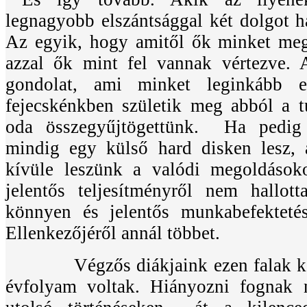
legnagyobb elszántsággal két dolgot ha
Az egyik, hogy amitől ők minket meg
azzal ők mint fel vannak vértezve.
gondolat, ami minket leginkább e
fejecskénkben születik meg abból a t
oda összegyűjtögettünk. Ha pedig
mindig egy külső hard disken lesz,
kívüle leszünk a valódi megoldás
jelentős teljesítményről nem hallot
könnyen és jelentős munkabefektetés
Ellenkezőjéről annál többet.
Végzős diákjaink ezen falak közt
évfolyam voltak. Hiányozni fognak 