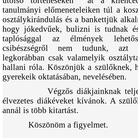
utolsó történéseken át a kilence
tanulmányi előmeneteleiken túl a kos
osztálykirándulás és a bankettjük alka
hogy jókedvűek, bulizni is tudnak é
taplósággal az élmények lehető
csibészségről nem tudunk, azt ü
legkorábban csak valamelyik osztályt
hallani róla. Köszönjük a szülőknek,
gyerekeik oktatásában, nevelésében.
Végzős diákjainknak teljesít
élvezetes diákéveket kívánok. A szül
annál is több kitartást.
Köszönöm a figyelmet.