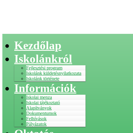
Kezdőlap
Iskolánkról
Fejlesztési program
Iskolánk küldetésnyilatkozata
Iskolánk története
Információk
Iskolai menza
Iskolai tájékoztató
Alapítványok
Dokumentumok
Felhívások
Pályázatok