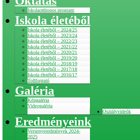
Oktatás
Iskolaotthonos program
Iskola életéből
Iskola életéből – 2024/25
Iskola életéből – 2023/24
Iskola életéből – 2022/23
Iskola életéből – 2021/22
Iskola életéből – 2020/21
Iskola életéből – 2019/20
Iskola életéből – 2018/19
Iskola életéből – 2017/18
Iskola életéből – 2016/17
Tollforgató
Galéria
Képgaléria
Videogaléria
Osztályvideók
Eredményeink
Versenyeredmények 2024-
2025