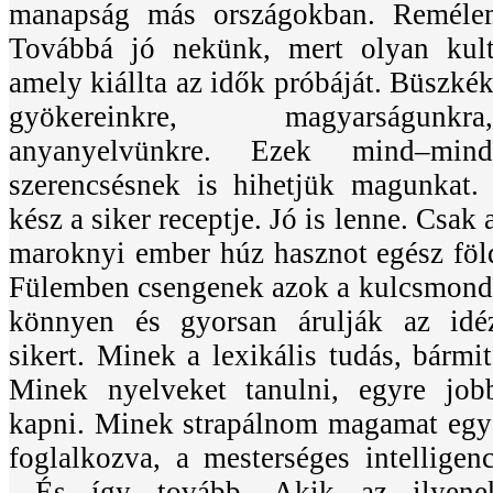
manapság más országokban. Reméle
Továbbá jó nekünk, mert olyan kult
amely kiállta az idők próbáját. Büszké
gyökereinkre, magyarságunkr
anyanyelvünkre. Ezek mind–min
szerencsésnek is hihetjük magunkat
kész a siker receptje. Jó is lenne. Csak
maroknyi ember húz hasznot egész föld
Fülemben csengenek azok a kulcsmonda
könnyen és gyorsan árulják az idéz
sikert. Minek a lexikális tudás, bármi
Minek nyelveket tanulni, egyre job
kapni. Minek strapálnom magamat egy 
foglalkozva, a mesterséges intellige
És így tovább. Akik az ilyenek