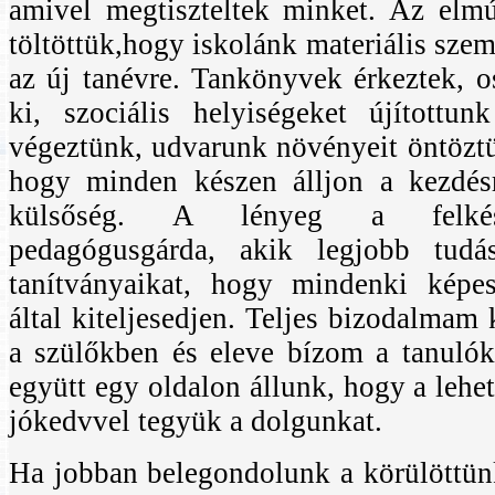
amivel megtiszteltek minket. Az elmú
töltöttük,hogy iskolánk materiális sze
az új tanévre. Tankönyvek érkeztek, os
ki, szociális helyiségeket újítottunk
végeztünk, udvarunk növényeit öntözt
hogy minden készen álljon a kezdés
külsőség. A lényeg a felkészü
pedagógusgárda, akik legjobb tudás
tanítványaikat, hogy mindenki képe
által kiteljesedjen.
Teljes bizodalmam 
a szülőkben és eleve bízom a tanuló
együtt egy oldalon állunk, hogy a lehe
jókedvvel tegyük a dolgunkat.
Ha jobban belegondolunk a körülöttünk