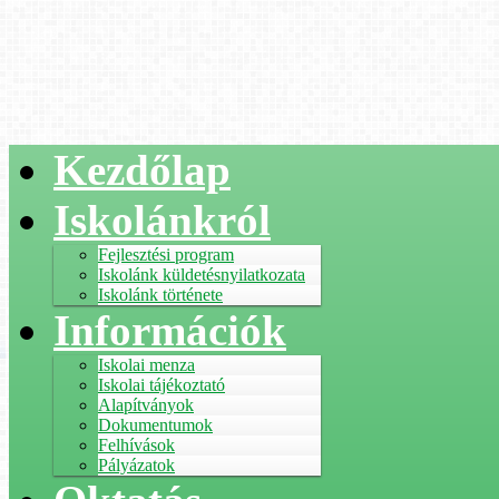
Kezdőlap
Iskolánkról
Fejlesztési program
Iskolánk küldetésnyilatkozata
Iskolánk története
Információk
Iskolai menza
Iskolai tájékoztató
Alapítványok
Dokumentumok
Felhívások
Pályázatok