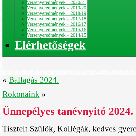
Versenyeredmények – 2020/21
Versenyeredmények – 2019/20
Versenyeredmények – 2018/19
Versenyeredmények – 2017/18
Versenyeredmények – 2016/17
Versenyeredmények – 2015/16
Versenyeredmények – 2014/15
Elérhetőségek
«
Ballagás 2024.
Rokonaink
»
Ünnepélyes tanévnyitó 2024.
Tisztelt Szülők, Kollégák, kedves gyer