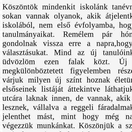
Köszöntök mindenkit iskolánk tanévn
sokan vannak olyanok, akik átjelen
iskolából, nem első évfolyamba, hog
tanulmányaikat. Remélem pár hón
gondolnak vissza erre a napra,ho
választásukat. Mind az új tanulóin
üdvözlöm ezen falak közt. Új 
megkülönböztetett figyelemben rész
várjuk milyen új színt hoznak élet
elsőseinek listáját áttekintve láthatj
utcára laknak innen, de vannak, aki
lesznek, vállalva a reggeli fáradalm
jelenthet mást, mint hogy még na
végezzük munkánkat. Köszönjük a sz