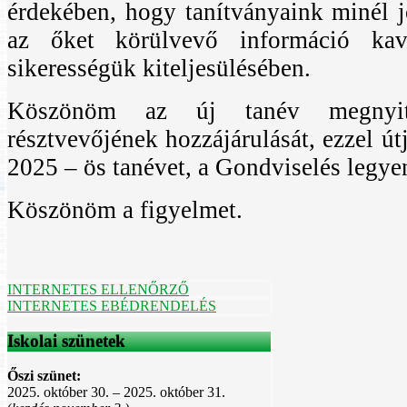
érdekében, hogy tanítványaink minél 
az őket körülvevő információ kav
sikerességük kiteljesülésében.
Köszönöm az új tanév megnyit
résztvevőjének hozzájárulását, ezzel út
2025 – ös tanévet, a Gondviselés legye
Köszönöm a figyelmet.
INTERNETES ELLENŐRZŐ
INTERNETES EBÉDRENDELÉS
Iskolai szünetek
Őszi szünet:
2025. október 30. – 2025. október 31.