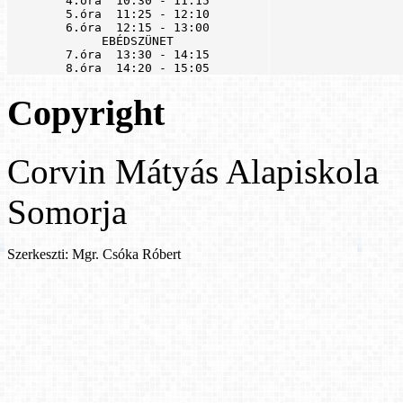
4.óra  10:30 - 11:15

5.óra  11:25 - 12:10

6.óra  12:15 - 13:00

EBÉDSZÜNET

7.óra  13:30 - 14:15

8.óra  14:20 - 15:05
Copyright
Corvin Mátyás Alapiskola
Somorja
Szerkeszti: Mgr. Csóka Róbert