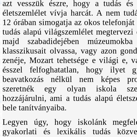
azt vesszük észre, hogy a tudás és
életszemlélet vívja harcát. A nem tudá
12 órában simogatja az okos telefonját
tudás alapú világszemlélet megtervezi 
majd szabadidejében múzeumokba j
klasszikusait olvassa, vagy azon gon
zenéje, Mozart tehetsége e világi e, 
ésszel felfoghatatlan, hogy ilyet 
beavatkozás nélkül nem képes p
szeretnék egy olyan iskola szel
hozzájárulni, ami a tudás alapú életsze
bele tanítványaiba.
Legyen úgy, hogy iskolánk megfele
gyakorlati és lexikális tudás közve