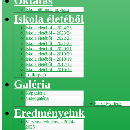
Oktatás
Iskolaotthonos program
Iskola életéből
Iskola életéből – 2024/25
Iskola életéből – 2023/24
Iskola életéből – 2022/23
Iskola életéből – 2021/22
Iskola életéből – 2020/21
Iskola életéből – 2019/20
Iskola életéből – 2018/19
Iskola életéből – 2017/18
Iskola életéből – 2016/17
Tollforgató
Galéria
Képgaléria
Videogaléria
Osztályvideók
Eredményeink
Versenyeredmények 2024-
2025