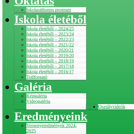
Oktatás
Iskolaotthonos program
Iskola életéből
Iskola életéből – 2024/25
Iskola életéből – 2023/24
Iskola életéből – 2022/23
Iskola életéből – 2021/22
Iskola életéből – 2020/21
Iskola életéből – 2019/20
Iskola életéből – 2018/19
Iskola életéből – 2017/18
Iskola életéből – 2016/17
Tollforgató
Galéria
Képgaléria
Videogaléria
Osztályvideók
Eredményeink
Versenyeredmények 2024-
2025