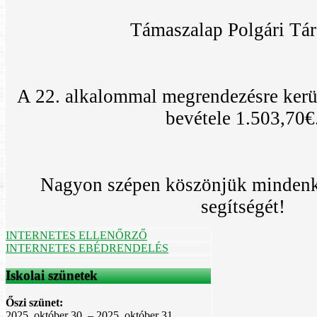
Támaszalap Polgári Tár
A 22. alkalommal megrendezésre kerü
bevétele 1.503,70€
Nagyon szépen köszönjük mindenki
segítségét!
INTERNETES ELLENŐRZŐ
INTERNETES EBÉDRENDELÉS
Iskolai szünetek
Őszi szünet:
2025. október 30. – 2025. október 31.