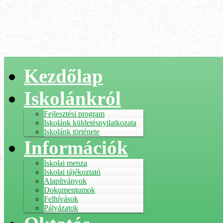
Kezdőlap
Iskolánkról
Fejlesztési program
Iskolánk küldetésnyilatkozata
Iskolánk története
Információk
Iskolai menza
Iskolai tájékoztató
Alapítványok
Dokumentumok
Felhívások
Pályázatok