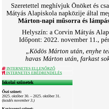
Szeretettel meghívjuk Önöket és csa
Mátyás Alapiskola napközije által m
Márton-napi műsorra és
lámpás
Helyszín: a Corvin Mátyás Alap
Időpont: 2022. november 11., pén
„Ködös Márton után, enyhe tel
havas Márton után, farkast sok
INTERNETES ELLENŐRZŐ
INTERNETES EBÉDRENDELÉS
Iskolai szünetek
Őszi szünet:
2025. október 30. – 2025. október 31.
(
kezdés november 3.)
Karácsonyi szünet: