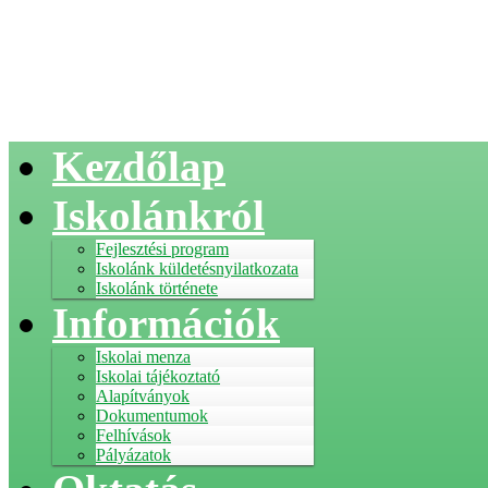
Kezdőlap
Iskolánkról
Fejlesztési program
Iskolánk küldetésnyilatkozata
Iskolánk története
Információk
Iskolai menza
Iskolai tájékoztató
Alapítványok
Dokumentumok
Felhívások
Pályázatok