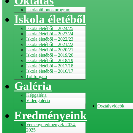
Oktatás
Iskolaotthonos program
Iskola életéből
Iskola életéből – 2024/25
Iskola életéből – 2023/24
Iskola életéből – 2022/23
Iskola életéből – 2021/22
Iskola életéből – 2020/21
Iskola életéből – 2019/20
Iskola életéből – 2018/19
Iskola életéből – 2017/18
Iskola életéből – 2016/17
Tollforgató
Galéria
Képgaléria
Videogaléria
Osztályvideók
Eredményeink
Versenyeredmények 2024-
2025