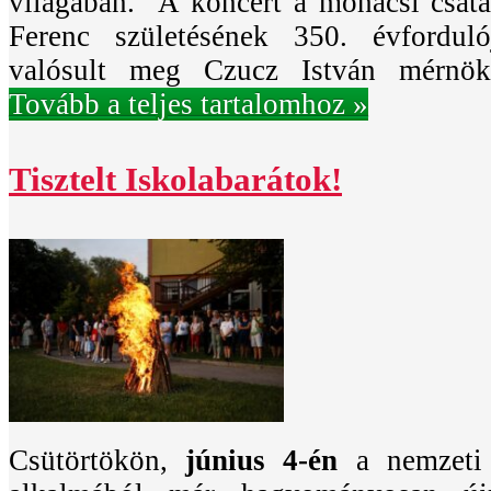
világában. A koncert a mohácsi csata
Ferenc születésének 350. évfordul
valósult meg Czucz István mérnök
Tovább a teljes tartalomhoz »
Tisztelt Iskolabarátok!
Csütörtökön,
június 4-én
a nemzeti