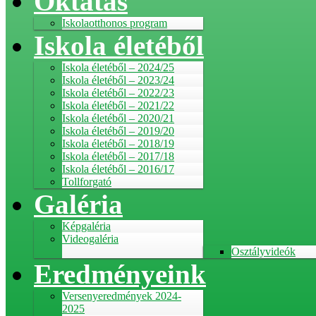
Oktatás
Iskolaotthonos program
Iskola életéből
Iskola életéből – 2024/25
Iskola életéből – 2023/24
Iskola életéből – 2022/23
Iskola életéből – 2021/22
Iskola életéből – 2020/21
Iskola életéből – 2019/20
Iskola életéből – 2018/19
Iskola életéből – 2017/18
Iskola életéből – 2016/17
Tollforgató
Galéria
Képgaléria
Videogaléria
Osztályvideók
Eredményeink
Versenyeredmények 2024-
2025