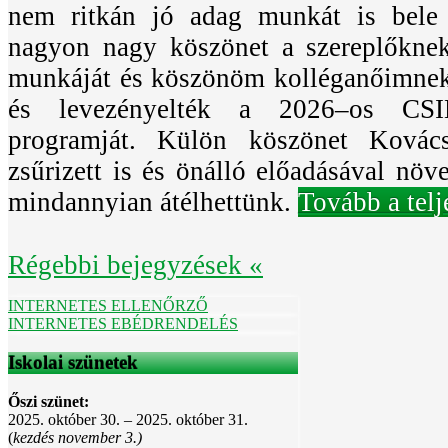
nem ritkán jó adag munkát is bele k
nagyon nagy köszönet a szereplőkne
munkáját és köszönöm kolléganőimnek,
és levezényelték a 2026–os C
programját. Külön köszönet Kovác
zsűrizett is és önálló előadásával növ
mindannyian átélhettünk.
Tovább a telj
Régebbi bejegyzések «
INTERNETES ELLENŐRZŐ
INTERNETES EBÉDRENDELÉS
Iskolai szünetek
Őszi szünet:
2025. október 30. – 2025. október 31.
(
kezdés november 3.)