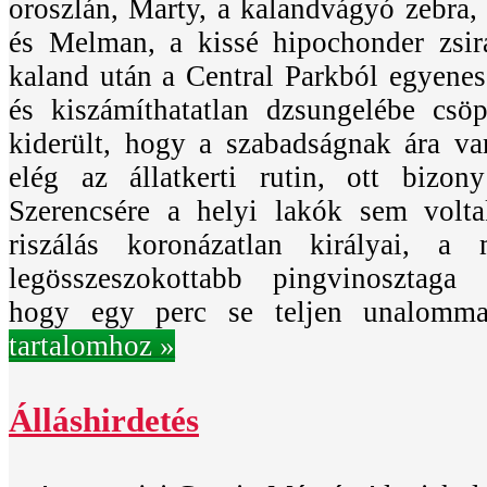
oroszlán, Marty, a kalandvágyó zebra, 
és Melman, a kissé hipochonder zsirá
kaland után a Central Parkból egyene
és kiszámíthatatlan dzsungelébe csö
kiderült, hogy a szabadságnak ára va
elég az állatkerti rutin, ott bizony
Szerencsére a helyi lakók sem volt
riszálás koronázatlan királyai, 
legösszeszokottabb pingvinosztaga 
hogy egy perc se teljen unalomm
tartalomhoz »
Álláshirdetés