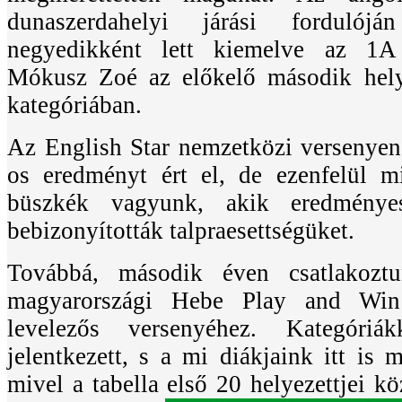
dunaszerdahelyi járási fordulój
negyedikként lett kiemelve az 1A
Mókusz Zoé az előkelő második hely
kategóriában.
Az English Star nemzetközi versenye
os eredményt ért el, de ezenfelül 
büszkék vagyunk, akik eredményes
bebizonyították talpraesettségüket.
Továbbá, második éven csatlakozt
magyarországi Hebe Play and Win
levelezős versenyéhez. Kategóriá
jelentkezett, s a mi diákjaink itt is 
mivel a tabella első 20 helyezettjei k