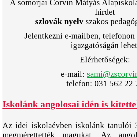
A somorjai Corvin Mátyás Alapisko
hirdet
szlovák nyelv
szakos pedagóg
Jelentkezni e-mailben, telefonon
igazgatóságán lehet
Elérhetőségek:
e-mail:
sami@zscorvi
telefon: 031 562 22 
Iskolánk angolosai idén is kitet
Az idei iskolaévben iskolánk tanulói 
megmérettették magukat. Az angol