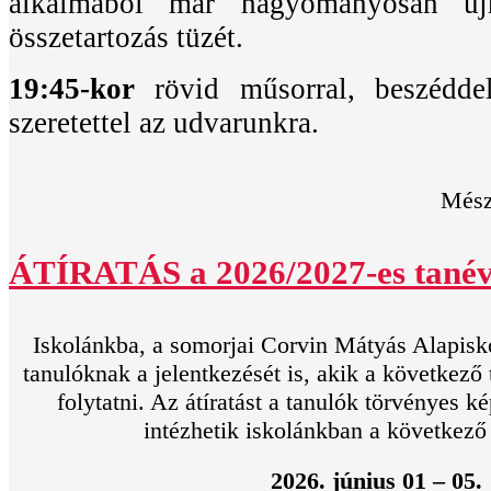
alkalmából már hagyományosan új
összetartozás tüzét.
19:45-kor
rövid műsorral, beszédde
szeretettel az udvarunkra.
Mészá
ÁTÍRATÁS a 2026/2027-es tanév
Iskolánkba, a somorjai Corvin Mátyás Alapisk
tanulóknak a jelentkezését is, akik a következő
folytatni. Az átíratást a tanulók törvényes 
intézhetik iskolánkban a következő
2026. június 01 – 05.