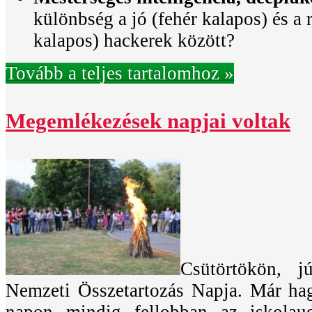
különbség a jó (fehér kalapos) és a 
kalapos) hackerek között?
Tovább a teljes tartalomhoz »
Megemlékezések napjai voltak
Csütörtökön, 
Nemzeti Összetartozás Napja. Már h
napon mindig fellobban az iskolau