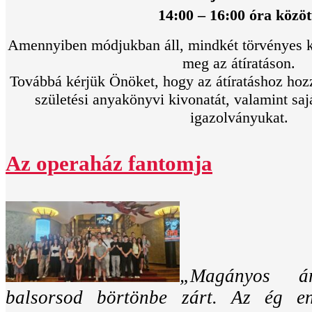
14:00 – 16:00 óra közöt
Amennyiben módjukban áll, mindkét törvényes ké
meg az átíratáson.
Továbbá kérjük Önöket, hogy az átíratáshoz h
születési anyakönyvi kivonatát, valamint sa
igazolványukat.
Az operaház fantomja
„Magányos á
balsorsod börtönbe zárt. Az ég e