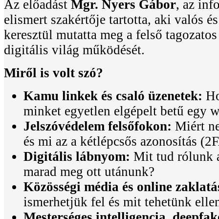
Az előadást
Mgr. Nyers Gábor
, az inf
elismert szakértője tartotta, aki valós é
keresztül mutatta meg a felső tagozatos
digitális világ működését.
Miről is volt szó?
Kamu linkek és csaló üzenetek:
Ho
minket egyetlen elgépelt betű egy 
Jelszóvédelem felsőfokon:
Miért n
és mi az a kétlépcsős azonosítás (2
Digitális lábnyom:
Mit tud rólunk a
marad meg ott utánunk?
Közösségi média és online zaklatá
ismerhetjük fel és mit tehetünk elle
Mesterséges intelligencia, deepfak