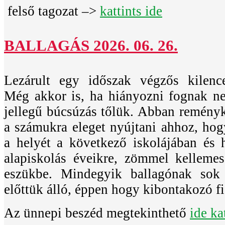
felső tagozat –>
kattints ide
BALLAGÁS 2026. 06. 26.
Lezárult egy időszak végzős kilence
Még akkor is, ha hiányozni fognak n
jellegű búcsúzás tőlük. Abban remény
a számukra eleget nyújtani ahhoz, ho
a helyét a következő iskolájában és 
alapiskolás éveikre, zömmel kelleme
eszükbe. Mindegyik ballagónak sok 
előttük álló, éppen hogy kibontakozó fia
Az ünnepi beszéd megtekinthető
ide ka