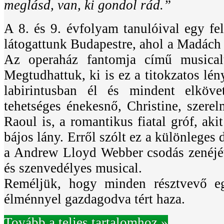
meglásd, van, ki gondol rád.”
A 8. és 9. évfolyam tanulóival egy fel
látogattunk Budapestre, ahol a Madách
Az operaház fantomja című musicalt
Megtudhattuk, ki is ez a titokzatos lény
labirintusban él és mindent elköve
tehetséges énekesnő, Christine, szere
Raoul is, a romantikus fiatal gróf, akit
bájos lány. Erről szólt ez a különleges d
a Andrew Lloyd Webber csodás zenéjév
és szenvedélyes musical.
Reméljük, hogy minden résztvevő eg
élménnyel gazdagodva tért haza.
Tovább a teljes tartalomhoz »