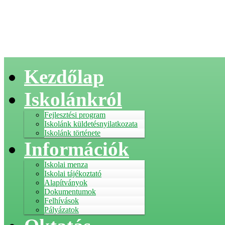
Kezdőlap
Iskolánkról
Fejlesztési program
Iskolánk küldetésnyilatkozata
Iskolánk története
Információk
Iskolai menza
Iskolai tájékoztató
Alapítványok
Dokumentumok
Felhívások
Pályázatok