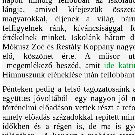
lángja, amivel kifejezzük összet
magyarokkal, éljenek a világ bár
felfigyelnek ránk, kíváncsisággal 
értékelnek minket. Iskolánk három 
Mókusz Zoé és Restály Koppány nagyo
elő, köszönet érte. A műsor ut
megemlékező beszéd, amit
ide katti
Himnuszunk eléneklése után fellobbant 
Pénteken pedig a felső tagozatosaink
együttes jóvoltából egy nagyon jól 
történelmi előadáson vettek részt a re
amely előadás századokkal repített min
időkben és a régen is, de ma is gy