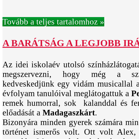
Tovább a teljes tartalomhoz »
A BARÁTSÁG A LEGJOBB IR
Az idei iskolaév utolsó színházlátogatá
megszervezni, hogy még a szü
kedveskedjünk egy vidám musicallal 
évfolyam tanulóival meglátogattuk a
P
remek humorral, sok kalanddal és fer
előadását a
Madagaszkárt
.
Bizonyára minden gyerek számára mint
történet ismerős volt. Ott volt Alex