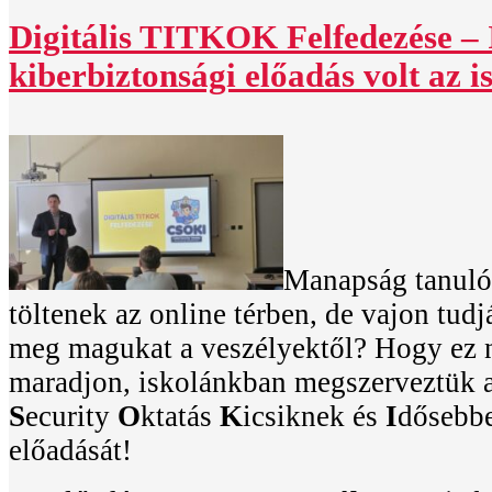
Digitális TITKOK Felfedezése –
kiberbiztonsági előadás volt az 
Manapság tanulói
töltenek az online térben, de vajon tud
meg magukat a veszélyektől? Hogy ez n
maradjon, iskolánkban megszerveztük 
S
ecurity
O
ktatás
K
icsiknek és
I
dősebb
előadását!