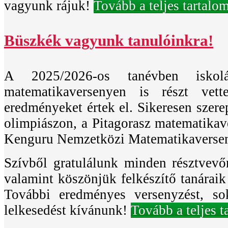
vagyunk rájuk!
Tovább a teljes tartalo
Büszkék vagyunk tanulóinkra!
A 2025/2026-os tanévben iskol
matematikaversenyen is részt vet
eredményeket értek el. Sikeresen szere
olimpiászon, a Pitagorasz matematikav
Kenguru Nemzetközi Matematikaverse
Szívből gratulálunk minden résztvevő
valamint köszönjük felkészítő tanáraik
További eredményes versenyzést, sok
lelkesedést kívánunk!
Tovább a teljes 