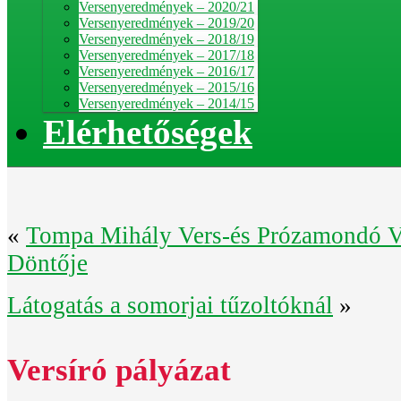
Versenyeredmények – 2020/21
Versenyeredmények – 2019/20
Versenyeredmények – 2018/19
Versenyeredmények – 2017/18
Versenyeredmények – 2016/17
Versenyeredmények – 2015/16
Versenyeredmények – 2014/15
Elérhetőségek
«
Tompa Mihály Vers-és Prózamondó V
Döntője
Látogatás a somorjai tűzoltóknál
»
Versíró pályázat