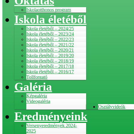
Oktatás
Iskolaotthonos program
Iskola életéből
Iskola életéből – 2024/25
Iskola életéből – 2023/24
Iskola életéből – 2022/23
Iskola életéből – 2021/22
Iskola életéből – 2020/21
Iskola életéből – 2019/20
Iskola életéből – 2018/19
Iskola életéből – 2017/18
Iskola életéből – 2016/17
Tollforgató
Galéria
Képgaléria
Videogaléria
Osztályvideók
Eredményeink
Versenyeredmények 2024-
2025