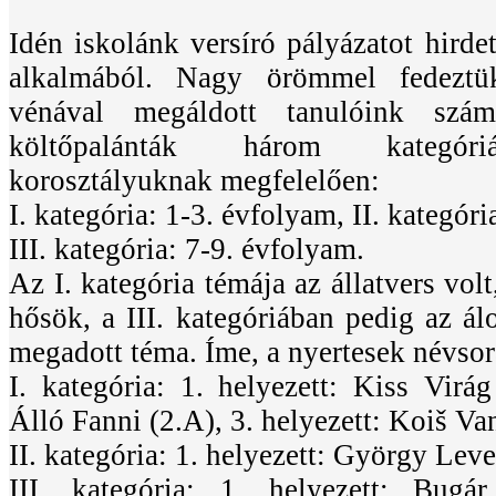
Idén iskolánk versíró pályázatot hirdet
alkalmából. Nagy örömmel fedeztü
vénával megáldott tanulóink sz
költőpalánták három kategóri
korosztályuknak megfelelően:
I. kategória: 1-3. évfolyam, II. kategór
III. kategória: 7-9. évfolyam.
Az I. kategória témája az állatvers volt
hősök, a III. kategóriában pedig az ál
megadott téma. Íme, a nyertesek névsor
I. kategória: 1. helyezett: Kiss Virág
Álló Fanni (2.A), 3. helyezett: Koiš Va
II. kategória: 1. helyezett: György Leve
III. kategória: 1. helyezett: Bugá