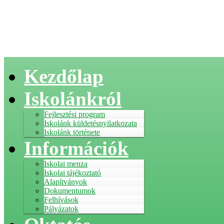
Kezdőlap
Iskolánkról
Fejlesztési program
Iskolánk küldetésnyilatkozata
Iskolánk története
Információk
Iskolai menza
Iskolai tájékoztató
Alapítványok
Dokumentumok
Felhívások
Pályázatok